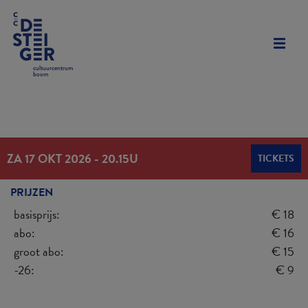
cultuurcentrum
boom
ZA 17 OKT 2026
-
20.15U
TICKETS
PRIJZEN
basisprijs:
€ 18
abo:
€ 16
groot abo:
€ 15
-26:
€ 9