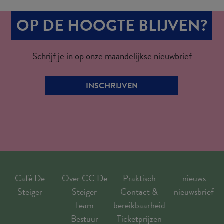
OP DE HOOGTE BLIJVEN?
Schrijf je in op onze maandelijkse nieuwbrief
INSCHRIJVEN
Café De
Over CC De
Praktisch
nieuws
Steiger
Steiger
Contact &
nieuwsbrief
Team
bereikbaarheid
Bestuur
Ticketprijzen