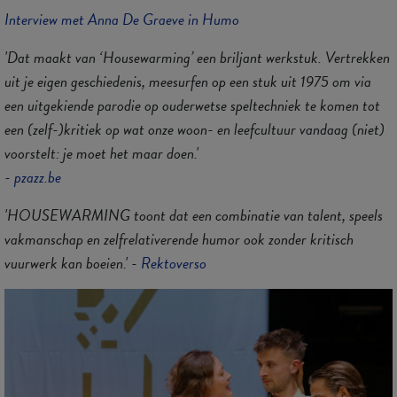
Interview met Anna De Graeve in Humo
'Dat maakt van ‘Housewarming’ een briljant werkstuk. Vertrekken
uit je eigen geschiedenis, meesurfen op een stuk uit 1975 om via
een uitgekiende parodie op ouderwetse speltechniek te komen tot
een (zelf-)kritiek op wat onze woon- en leefcultuur vandaag (niet)
voorstelt: je moet het maar doen.'
-
pzazz.be
'HOUSEWARMING toont dat een combinatie van talent, speels
vakmanschap en zelfrelativerende humor ook zonder kritisch
vuurwerk kan boeien.' -
Rektoverso