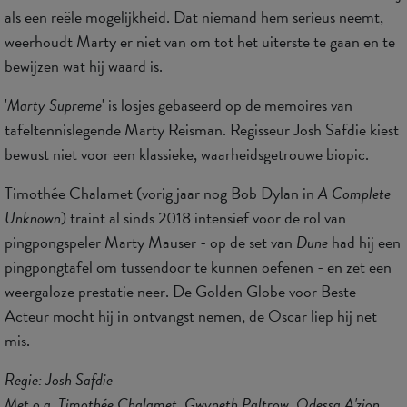
als een reële mogelijkheid. Dat niemand hem serieus neemt,
weerhoudt Marty er niet van om tot het uiterste te gaan en te
bewijzen wat hij waard is.
'
Marty Supreme
' is losjes gebaseerd op de memoires van
tafeltennislegende Marty Reisman. Regisseur Josh Safdie kiest
bewust niet voor een klassieke, waarheidsgetrouwe biopic.
Timothée Chalamet (vorig jaar nog Bob Dylan in
A Complete
Unknown
) traint al sinds 2018 intensief voor de rol van
pingpongspeler Marty Mauser - op de set van
Dune
had hij een
pingpongtafel om tussendoor te kunnen oefenen - en zet een
weergaloze prestatie neer. De Golden Globe voor Beste
Acteur mocht hij in ontvangst nemen, de Oscar liep hij net
mis.
Regie: Josh Safdie
Met o.a. Timothée Chalamet, Gwyneth Paltrow, Odessa A'zion