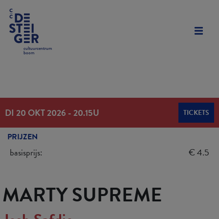
cultuurcentrum
boom
DI 20 OKT 2026
-
20.15U
TICKETS
PRIJZEN
basisprijs:
€ 4.5
MARTY SUPREME