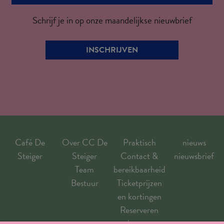
Schrijf je in op onze maandelijkse nieuwbrief
INSCHRIJVEN
Café De
Over CC De
Praktisch
nieuws
Steiger
Steiger
Contact &
nieuwsbrief
Team
bereikbaarheid
Bestuur
Ticketprijzen
en kortingen
Reserveren
goed om weten