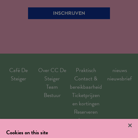
INSCHRIJVEN
Café De
Over CC De
Praktisch
nieuws
Steiger
Steiger
Contact &
nieuwsbrief
Team
bereikbaarheid
Bestuur
Ticketprijzen
en kortingen
Reserveren
goed om weten
Zaalverhuur
Cookies on this site