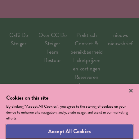
Café De
Over CC De
Praktisch
nieuws
Steiger
Steiger
Contact &
nieuwsbrief
Team
bereikbaarheid
Bestuur
Ticketprijzen
en kortingen
Reserveren
goed om weten
Zaalverhuur
Cookies on this site
By clicking “Accept All Cookies”, you agree to the storing of cookies on your
device to enhance site navigation, analyze site usage, and assist in our marketing
CC De Steiger - T 03 880 18 00 -
ccdesteiger@boom.be
-
efforts.
privacybeleid
-
Cookies Settings
Accept All Cookies