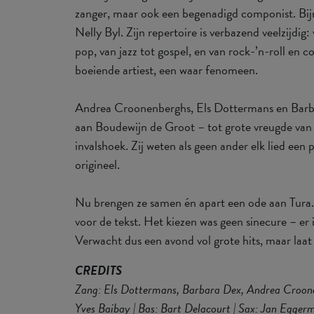
zanger, maar ook een begenadigd componist. Bijna
Nelly Byl. Zijn repertoire is verbazend veelzijdig
pop, van jazz tot gospel, en van rock-’n-roll en c
boeiende artiest, een waar fenomeen.
Andrea Croonenberghs, Els Dottermans en Barb
aan Boudewijn de Groot – tot grote vreugde van d
invalshoek. Zij weten als geen ander elk lied een 
origineel.
Nu brengen ze samen én apart een ode aan Tura. C
voor de tekst. Het kiezen was geen sinecure – er
Verwacht dus een avond vol grote hits, maar laat 
CREDITS
Zang: Els Dottermans, Barbara Dex, Andrea Croonen
Yves Baibay | Bas: Bart Delacourt | Sax: Jan Egge