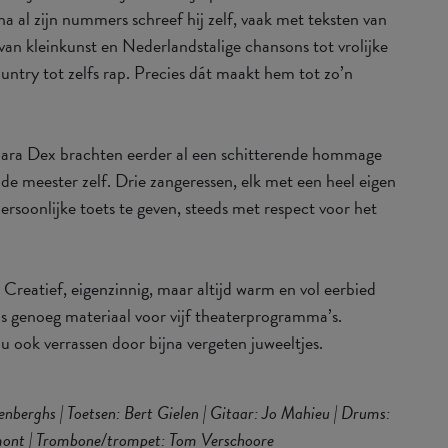
 al zijn nummers schreef hij zelf, vaak met teksten van
: van kleinkunst en Nederlandstalige chansons tot vrolijke
ountry tot zelfs rap. Precies dát maakt hem tot zo’n
ara Dex brachten eerder al een schitterende hommage
e meester zelf. Drie zangeressen, elk met een heel eigen
persoonlijke toets te geven, steeds met respect voor het
reatief, eigenzinnig, maar altijd warm en vol eerbied
 is genoeg materiaal voor vijf theaterprogramma’s.
u ook verrassen door bijna vergeten juweeltjes.
berghs | Toetsen: Bert Gielen | Gitaar: Jo Mahieu | Drums:
rmont | Trombone/trompet: Tom Verschoore