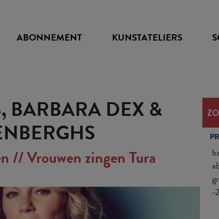
ABONNEMENT
KUNSTATELIERS
S
, BARBARA DEX &
ZO
ENBERGHS
PR
ba
n // Vrouwen zingen Tura
a
g
-