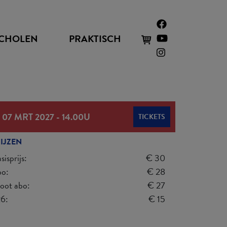
CHOLEN
PRAKTISCH
 07 MRT 2027
-
14.00U
TICKETS
IJZEN
sisprijs:
€ 30
bo:
€ 28
root abo:
€ 27
26:
€ 15