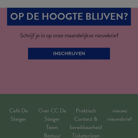
OP DE HOOGTE BLIJVEN?
Schrijf je in op onze maandelijkse nieuwbrief
INSCHRIJVEN
Café De
Over CC De
Praktisch
nieuws
Steiger
Steiger
Contact &
nieuwsbrief
Team
bereikbaarheid
Bestuur
Ticketprijzen